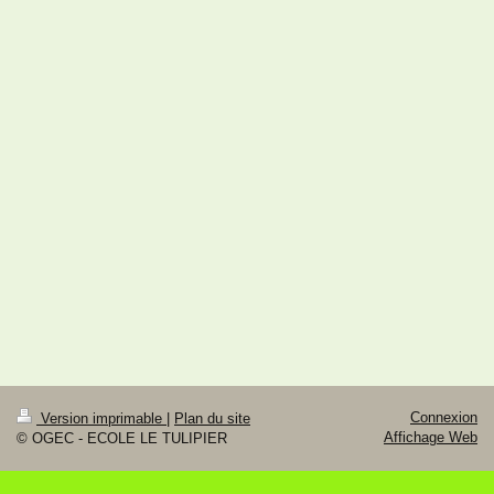
Connexion
Version imprimable
|
Plan du site
Affichage Web
© OGEC - ECOLE LE TULIPIER